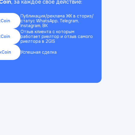
Coin
, за каждое свое действие:
Публикация/реклама ЖК в сториз/
kCoin
статус WhatsApp, Telegram,
Instagram, ВК
Отзыв клиента с которым
kCoin
работает риелтор и отзыв самого
риелтора в 2GIS
ckCoin
Успешная сделка