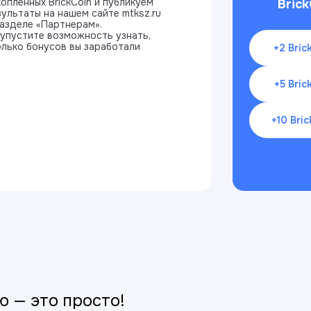
копленных BrickCoin и публикуем
Brick
зультаты на нашем сайте mtksz.ru
разделе «Партнерам».
 упустите возможность узнать,
олько бонусов вы заработали
+2 Bric
+5 Bric
+10 Bri
 — это просто!