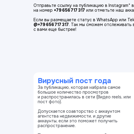
Отправьте ссылку на публикацию в Instagram*
на номер
+79 656 717 317
или отметьте наш акк
Если вы размещаете статус в WhatsApp или Te
@+79 656 717 317
. Так мы сможем отслеживать 
с вами еще быстрее!
Вирусный пост года
За публикацию, которая набрала самое
большое количество просмотров
и распространилась в сети (Видео reels, или
пост фото).
Допускается соавторство с аккаунтом
агентства недвижимости, и другие
аккаунты, если это поможет получить
распространение.