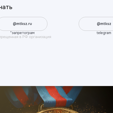
чать
@mtksz.ru
@mtksz
*запретограм
telegram
прещенная в РФ организация