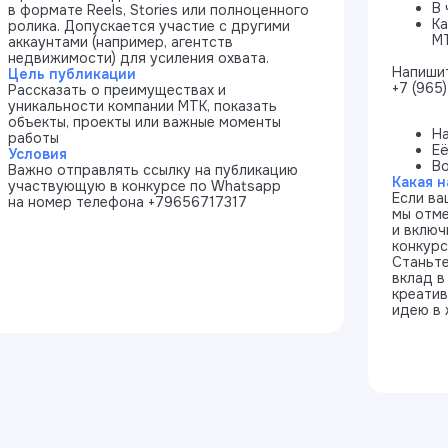
В 
в формате Reels, Stories или полноценного
Ка
ролика. Допускается участие с другими
М
аккаунтами (например, агентств
недвижимости) для усиления охвата.
Напишит
Цель публикации
+7 (965)
Рассказать о преимуществах и
уникальности компании МТК, показать
объекты, проекты или важные моменты
На
работы
Её
Условия
Во
Важно отправлять ссылку на публикацию
Какая н
участвующую в конкурсе по Whatsapp
Если ва
на номер телефона +79656717317
мы отм
и включ
конкурс
Станьте
вклад в
креатив
идею в 