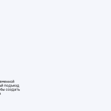
ременной
дый подъезд
обы создать
в