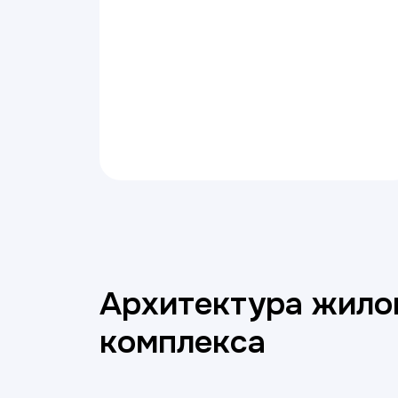
Оптимальное зонирование
Комфортное сочетание жилых
и общих зон
Архитектура жило
комплекса